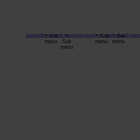
Aanbod
Projecten
Kopen
Verkopen
Over ons
Contact
Zoekse
Sub
Sub
Sub
menu
Sub
menu
menu
menu