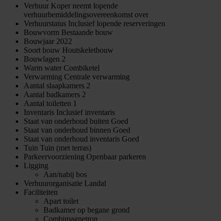
Verhuur
Koper neemt lopende
verhuurbemiddelingsovereenkomst over
Verhuurstatus
Inclusief lopende reserveringen
Bouwvorm
Bestaande bouw
Bouwjaar
2022
Soort bouw
Houtskeletbouw
Bouwlagen
2
Warm water
Combiketel
Verwarming
Centrale verwarming
Aantal slaapkamers
2
Aantal badkamers
2
Aantal toiletten
1
Inventaris
Inclusief inventaris
Staat van onderhoud buiten
Goed
Staat van onderhoud binnen
Goed
Staat van onderhoud inventaris
Goed
Tuin
Tuin (met terras)
Parkeervoorziening
Openbaar parkeren
Ligging
Aan/nabij bos
Verhuurorganisatie
Landal
Faciliteiten
Apart toilet
Badkamer op begane grond
Combimagnetron