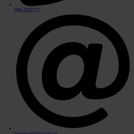
088-2059777
makelaardij@landal.nl