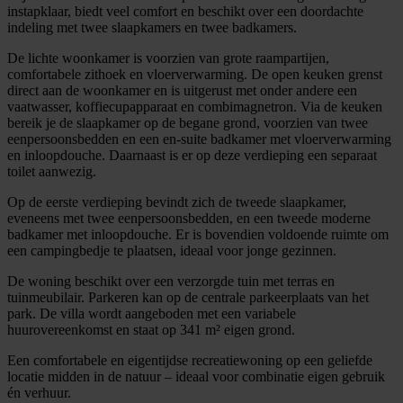
instapklaar, biedt veel comfort en beschikt over een doordachte
indeling met twee slaapkamers en twee badkamers.
De lichte woonkamer is voorzien van grote raampartijen,
comfortabele zithoek en vloerverwarming. De open keuken grenst
direct aan de woonkamer en is uitgerust met onder andere een
vaatwasser, koffiecupapparaat en combimagnetron. Via de keuken
bereik je de slaapkamer op de begane grond, voorzien van twee
eenpersoonsbedden en een en-suite badkamer met vloerverwarming
en inloopdouche. Daarnaast is er op deze verdieping een separaat
toilet aanwezig.
Op de eerste verdieping bevindt zich de tweede slaapkamer,
eveneens met twee eenpersoonsbedden, en een tweede moderne
badkamer met inloopdouche. Er is bovendien voldoende ruimte om
een campingbedje te plaatsen, ideaal voor jonge gezinnen.
De woning beschikt over een verzorgde tuin met terras en
tuinmeubilair. Parkeren kan op de centrale parkeerplaats van het
park. De villa wordt aangeboden met een variabele
huurovereenkomst en staat op 341 m² eigen grond.
Een comfortabele en eigentijdse recreatiewoning op een geliefde
locatie midden in de natuur – ideaal voor combinatie eigen gebruik
én verhuur.