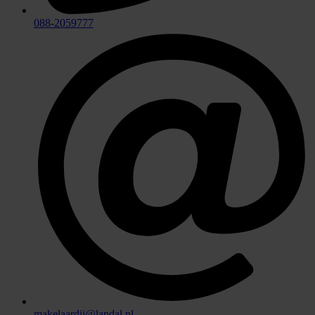
088-2059777
makelaardij@landal.nl