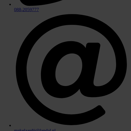
088-2059777
makelaardij@landal.nl