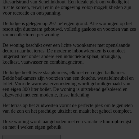
kitesurfstrand van Schellinkhout. Een ideale plek om volledig tot
rust te komen, terwijl er in de omgeving volop mogelijkheden zijn
voor recreatie en ontspanning.
De lodge is gelegen op 297 m² eigen grond. Alle woningen op het
resort zijn duurzaam gebouwd, volledig gasloos en voorzien van zes
zonnecollectoren per woning.
De woning beschikt over een lichte woonkamer met openslaande
deuren naar het terras. De moderne inbouwkeuken is compleet
uitgerust met onder andere een inductiekookplaat, afzuigkap,
koelkast, vaatwasser en combimagnetron.
De lodge heeft twee slaapkamers, elk met een eigen badkamer.
Beide badkamers zijn voorzien van een douche, wastafelmeubel en
toilet. Voor de warmwatervoorziening wordt gebruikgemaakt van
een eigen 300 liter boiler. De woning is uitstekend geïsoleerd en
afgewerkt met een moderne, frisse inrichting.
Het terras op het zuidwesten vormt de perfecte plek om te genieten
van de zon en het prachtige uitzicht en maakt het geheel compleet.
Deze woning wordt aangeboden met een variabele huuropbrengst
en met 4 weken eigen gebruik.