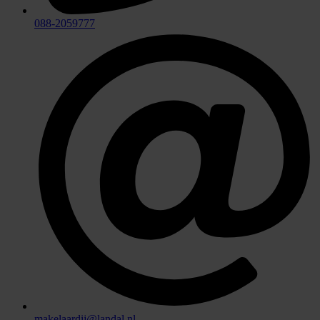
088-2059777
makelaardij@landal.nl