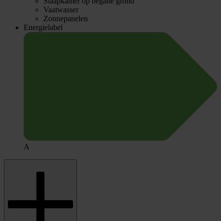
Slaapkamer op begane grond
Vaatwasser
Zonnepanelen
Energielabel
A