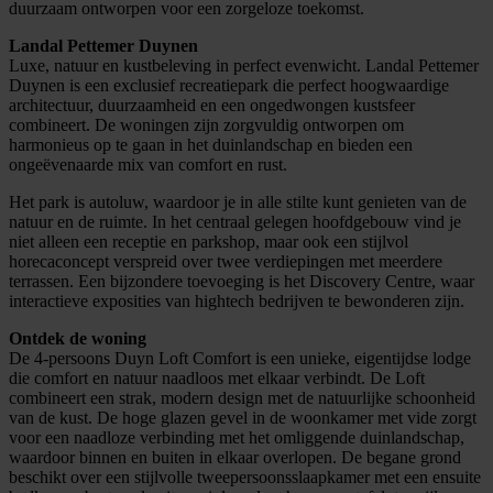
duurzaam ontworpen voor een zorgeloze toekomst.
Landal Pettemer Duynen
Luxe, natuur en kustbeleving in perfect evenwicht. Landal Pettemer
Duynen is een exclusief recreatiepark die perfect hoogwaardige
architectuur, duurzaamheid en een ongedwongen kustsfeer
combineert. De woningen zijn zorgvuldig ontworpen om
harmonieus op te gaan in het duinlandschap en bieden een
ongeëvenaarde mix van comfort en rust.
Het park is autoluw, waardoor je in alle stilte kunt genieten van de
natuur en de ruimte. In het centraal gelegen hoofdgebouw vind je
niet alleen een receptie en parkshop, maar ook een stijlvol
horecaconcept verspreid over twee verdiepingen met meerdere
terrassen. Een bijzondere toevoeging is het Discovery Centre, waar
interactieve exposities van hightech bedrijven te bewonderen zijn.
Ontdek de woning
De 4-persoons Duyn Loft Comfort is een unieke, eigentijdse lodge
die comfort en natuur naadloos met elkaar verbindt. De Loft
combineert een strak, modern design met de natuurlijke schoonheid
van de kust. De hoge glazen gevel in de woonkamer met vide zorgt
voor een naadloze verbinding met het omliggende duinlandschap,
waardoor binnen en buiten in elkaar overlopen. De begane grond
beschikt over een stijlvolle tweepersoonsslaapkamer met een ensuite