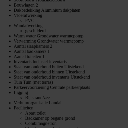
Bouwlagen
2
Dakbedekking
Aluminium dakplaten
Vloerafwerking
PVC
Wandafwerking
geschilderd
Warm water
Grondwater warmtepomp
Verwarming
Grondwater warmtepomp
Aantal slaapkamers
2
Aantal badkamers
1
Aantal toiletten
1
Inventaris
Inclusief inventaris
Staat van onderhoud buiten
Uitstekend
Staat van onderhoud binnen
Uitstekend
Staat van onderhoud inventaris
Uitstekend
Tuin
Tuin (met terras)
Parkeervoorziening
Centrale parkeerplaats
Ligging
Bij strand/zee
Verhuurorganisatie
Landal
Faciliteiten
Apart toilet
Badkamer op begane grond
Combimagnetron