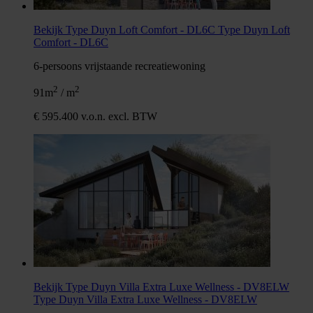
Bekijk Type Duyn Loft Comfort - DL6C
Type Duyn Loft
Comfort - DL6C
6-persoons vrijstaande recreatiewoning
2
2
91m
/ m
€ 595.400 v.o.n. excl. BTW
Bekijk Type Duyn Villa Extra Luxe Wellness - DV8ELW
Type Duyn Villa Extra Luxe Wellness - DV8ELW