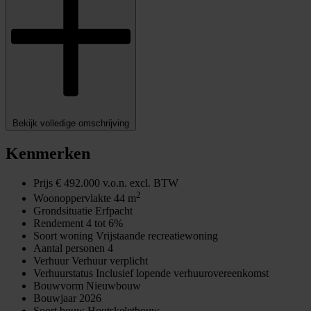
Bekijk volledige omschrijving
Kenmerken
Prijs
€ 492.000 v.o.n. excl. BTW
2
Woonoppervlakte
44 m
Grondsituatie
Erfpacht
Rendement
4 tot 6%
Soort woning
Vrijstaande recreatiewoning
Aantal personen
4
Verhuur
Verhuur verplicht
Verhuurstatus
Inclusief lopende verhuurovereenkomst
Bouwvorm
Nieuwbouw
Bouwjaar
2026
Soort bouw
Houtskeletbouw