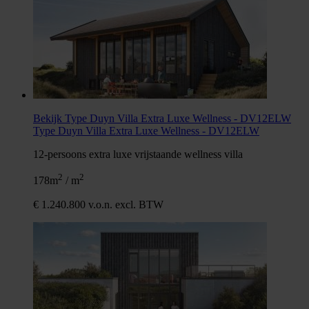
Bekijk Type Duyn Villa Extra Luxe Wellness - DV12ELW
Type Duyn Villa Extra Luxe Wellness - DV12ELW
12-persoons extra luxe vrijstaande wellness villa
2
2
178m
/ m
€ 1.240.800 v.o.n. excl. BTW