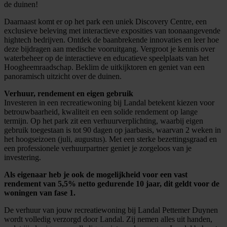
de duinen!
Daarnaast komt er op het park een uniek Discovery Centre, een
exclusieve beleving met interactieve exposities van toonaangevende
hightech bedrijven. Ontdek de baanbrekende innovaties en leer hoe
deze bijdragen aan medische vooruitgang. Vergroot je kennis over
waterbeheer op de interactieve en educatieve speelplaats van het
Hoogheemraadschap. Beklim de uitkijktoren en geniet van een
panoramisch uitzicht over de duinen.
Verhuur, rendement en eigen gebruik
Investeren in een recreatiewoning bij Landal betekent kiezen voor
betrouwbaarheid, kwaliteit en een solide rendement op lange
termijn. Op het park zit een verhuurverplichting, waarbij eigen
gebruik toegestaan is tot 90 dagen op jaarbasis, waarvan 2 weken in
het hoogseizoen (juli, augustus). Met een sterke bezettingsgraad en
een professionele verhuurpartner geniet je zorgeloos van je
investering.
Als eigenaar heb je ook de mogelijkheid voor een vast
rendement van 5,5% netto gedurende 10 jaar, dit geldt voor de
woningen van fase 1.
De verhuur van jouw recreatiewoning bij Landal Pettemer Duynen
wordt volledig verzorgd door Landal. Zij nemen alles uit handen,