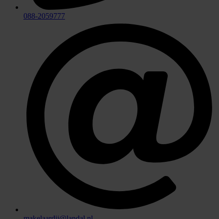
088-2059777
makelaardij@landal.nl