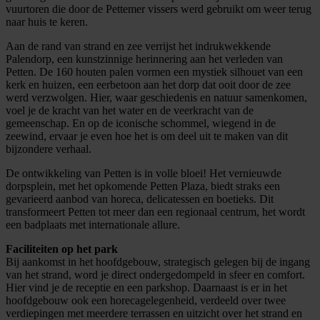
vuurtoren die door de Pettemer vissers werd gebruikt om weer terug
naar huis te keren.
Aan de rand van strand en zee verrijst het indrukwekkende
Palendorp, een kunstzinnige herinnering aan het verleden van
Petten. De 160 houten palen vormen een mystiek silhouet van een
kerk en huizen, een eerbetoon aan het dorp dat ooit door de zee
werd verzwolgen. Hier, waar geschiedenis en natuur samenkomen,
voel je de kracht van het water en de veerkracht van de
gemeenschap. En op de iconische schommel, wiegend in de
zeewind, ervaar je even hoe het is om deel uit te maken van dit
bijzondere verhaal.
De ontwikkeling van Petten is in volle bloei! Het vernieuwde
dorpsplein, met het opkomende Petten Plaza, biedt straks een
gevarieerd aanbod van horeca, delicatessen en boetieks. Dit
transformeert Petten tot meer dan een regionaal centrum, het wordt
een badplaats met internationale allure.
Faciliteiten op het park
Bij aankomst in het hoofdgebouw, strategisch gelegen bij de ingang
van het strand, word je direct ondergedompeld in sfeer en comfort.
Hier vind je de receptie en een parkshop. Daarnaast is er in het
hoofdgebouw ook een horecagelegenheid, verdeeld over twee
verdiepingen met meerdere terrassen en uitzicht over het strand en