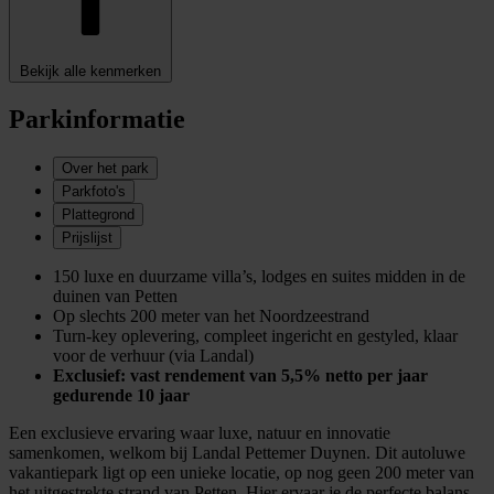
Bekijk alle kenmerken
Parkinformatie
Over het park
Parkfoto's
Plattegrond
Prijslijst
150 luxe en duurzame villa’s, lodges en suites midden in de
duinen van Petten
Op slechts 200 meter van het Noordzeestrand
Turn-key oplevering, compleet ingericht en gestyled, klaar
voor de verhuur (via Landal)
Exclusief: vast rendement van 5,5% netto per jaar
gedurende 10 jaar
Een exclusieve ervaring waar luxe, natuur en innovatie
samenkomen, welkom bij Landal Pettemer Duynen. Dit autoluwe
vakantiepark ligt op een unieke locatie, op nog geen 200 meter van
het uitgestrekte strand van Petten. Hier ervaar je de perfecte balans