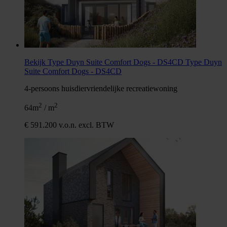
Bekijk Type Duyn Suite Comfort Dogs - DS4CD
Type Duyn
Suite Comfort Dogs - DS4CD
4-persoons huisdiervriendelijke recreatiewoning
2
2
64m
/ m
€ 591.200 v.o.n. excl. BTW