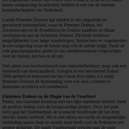
tussen ontspanning en activiteit, midden in een van de mooiste
kustlandschappen van Nederland.
Landal Pettemer Duynen ligt midden in een uitgestrekt en
gevarieerd natuurgebied, waar de Pettemer Duinen, het
Zwanenwater en de Hondsbossche Duinen naadloos in elkaar
overlopen tot aan de Schoorlse Duinen. Dit biedt eindeloze
mogelijkheden voor lange wandelingen, fietstochten en vogelspotten
in een omgeving waar de natuur nog echt de ruimte krijgt. Vanaf de
vele panoramapunten geniet je van adembenemende vergezichten
over de duinen, het bos en de zee.
Niet alleen een toevluchtsoord voor natuurliefhebbers, maar ook een
toonbeeld van duurzaamheid. Gelegen in een beschermd Natura
2000-gebied en bekroond met het Green Key-label, is Landal
Pettemer Duynen dé bestemming voor wie luxe, comfort en
duurzaam recreëren wil combineren.
Eindeloze Duinen en de Magie van de Vuurboet
Petten, een charmant kustdorp met een rijke maritieme historie, biedt
de perfecte setting voor dit hoogwaardige project. Door het park
heen gaat het Vuurboetpad, de iconische hoofdroute die het dorp
met het strand verbindt. Het is niet alleen een snelle en toegankelijke
verbinding tussen dorp en strand, maar heeft voor de Pettemers een
grotere gedachte. De naam Vuurboetpad verwijst naar de oude