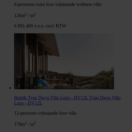
8-persoons extra luxe vrijstaande wellness villa
2
2
126m
/ m
€ 891.400 v.o.n. excl. BTW
Bekijk Type Duyn Villa Luxe - DV12L
Type Duyn Villa
Luxe - DV12L
12-persoons vrijstaande luxe villa
2
2
178m
/ m