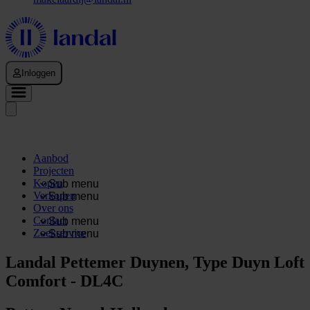
Inloggen
Aanbod
Projecten
Kopen
Sub menu
Verkopen
Sub menu
Over ons
Contact
Sub menu
Zoekservice
Sub menu
Landal Pettemer Duynen, Type Duyn Loft
Comfort - DL4C