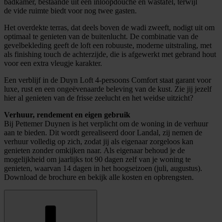
badkamer, bestaande uit een inloopdouche en wastafel, terwijl
de vide ruimte biedt voor nog twee gasten.
Het overdekte terras, dat deels boven de wadi zweeft, nodigt uit om
optimaal te genieten van de buitenlucht. De combinatie van de
gevelbekleding geeft de loft een robuuste, moderne uitstraling, met
als finishing touch de achterzijde, die is afgewerkt met gebrand hout
voor een extra vleugje karakter.
Een verblijf in de Duyn Loft 4-persoons Comfort staat garant voor
luxe, rust en een ongeëvenaarde beleving van de kust. Zie jij jezelf
hier al genieten van de frisse zeelucht en het weidse uitzicht?
Verhuur, rendement en eigen gebruik
Bij Pettemer Duynen is het verplicht om de woning in de verhuur
aan te bieden. Dit wordt gerealiseerd door Landal, zij nemen de
verhuur volledig op zich, zodat jij als eigenaar zorgeloos kan
genieten zonder omkijken naar. Als eigenaar behoud je de
mogelijkheid om jaarlijks tot 90 dagen zelf van je woning te
genieten, waarvan 14 dagen in het hoogseizoen (juli, augustus).
Download de brochure en bekijk alle kosten en opbrengsten.