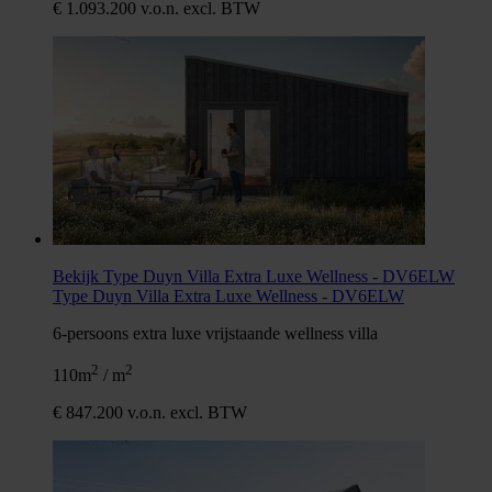
€ 1.093.200 v.o.n. excl. BTW
Bekijk Type Duyn Villa Extra Luxe Wellness - DV6ELW
Type Duyn Villa Extra Luxe Wellness - DV6ELW
6-persoons extra luxe vrijstaande wellness villa
2
2
110m
/ m
€ 847.200 v.o.n. excl. BTW