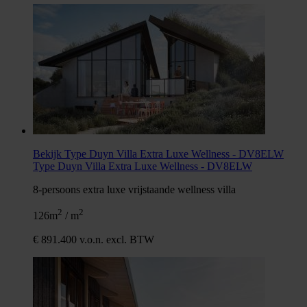
Bekijk Type Duyn Villa Extra Luxe Wellness - DV8ELW
Type Duyn Villa Extra Luxe Wellness - DV8ELW
8-persoons extra luxe vrijstaande wellness villa
2
2
126m
/ m
€ 891.400 v.o.n. excl. BTW