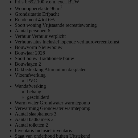
Prijs
€ 692.100 v.o.n. excl. BTW
2
Woonoppervlakte
96 m
Grondsituatie
Erfpacht
Rendement
4 tot 6%
Soort woning
Vrijstaande recreatiewoning
Aantal personen
6
Verhuur
Verhuur verplicht
Verhuurstatus
Inclusief lopende verhuurovereenkomst
Bouwvorm
Nieuwbouw
Bouwjaar
2026
Soort bouw
Traditionele bouw
Bouwlagen
2
Dakbedekking
Aluminium dakplaten
Vloerafwerking
PVC
Wandafwerking
behang
geschilderd
Warm water
Grondwater warmtepomp
Verwarming
Grondwater warmtepomp
Aantal slaapkamers
3
Aantal badkamers
2
Aantal toiletten
2
Inventaris
Inclusief inventaris
Staat van onderhoud buiten
Uitstekend