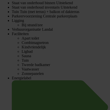
Staat van onderhoud binnen
Uitstekend
Staat van onderhoud inventaris
Uitstekend
Tuin
Tuin (met terras) + balkon of dakterras
Parkeervoorziening
Centrale parkeerplaats
Ligging
Bij strand/zee
Verhuurorganisatie
Landal
Faciliteiten
Apart toilet
Combimagnetron
Kindvriendelijk
Ligbad
Sauna
Tuin
Tweede badkamer
Vaatwasser
Zonnepanelen
Energielabel