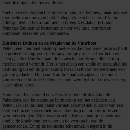
over de duinen, het bos en de zee.
Niet alleen een toevluchtsoord voor natuurliefhebbers, maar ook een
toonbeeld van duurzaamheid. Gelegen in een beschermd Natura
2000-gebied en bekroond met het Green Key-label, is Landal
Pettemer Duynen dé bestemming voor wie luxe, comfort en
duurzaam recreëren wil combineren.
Eindeloze Duinen en de Magie van de Vuurboet
Petten, een charmant kustdorp met een rijke maritieme historie, biedt
de perfecte setting voor dit hoogwaardige project. Door het park
heen gaat het Vuurboetpad, de iconische hoofdroute die het dorp
met het strand verbindt. Het is niet alleen een snelle en toegankelijke
verbinding tussen dorp en strand, maar heeft voor de Pettemers een
grotere gedachte. De naam Vuurboetpad verwijst naar de oude
vuurtoren die door de Pettemer vissers werd gebruikt om weer terug
naar huis te keren.
Aan de rand van strand en zee verrijst het indrukwekkende
Palendorp, een kunstzinnige herinnering aan het verleden van
Petten. De 160 houten palen vormen een mystiek silhouet van een
kerk en huizen, een eerbetoon aan het dorp dat ooit door de zee
werd verzwolgen. Hier, waar geschiedenis en natuur samenkomen,
voel je de kracht van het water en de veerkracht van de
gemeenschap. En op de iconische schommel, wiegend in de