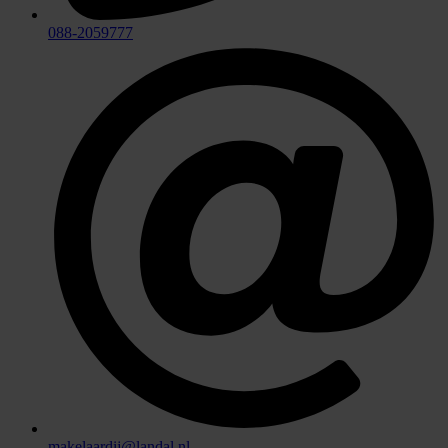
088-2059777
makelaardij@landal.nl