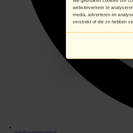
We gebruiken cookies om cont
websiteverkeer te analyseren
media, adverteren en analys
verstrekt of die ze hebben v
makelaardij@landal.nl