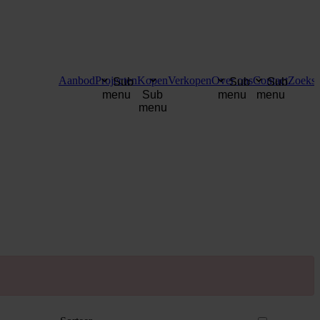
Aanbod
Projecten
Kopen
Verkopen
Over ons
Contact
Zoekse
Sub
Sub
Sub
menu
Sub
menu
menu
menu