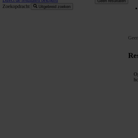
Direct de resultaten bekijken
Geen resultaten
Zoekopdracht
Uitgebreid zoeken
Geen
Res
Op
ho