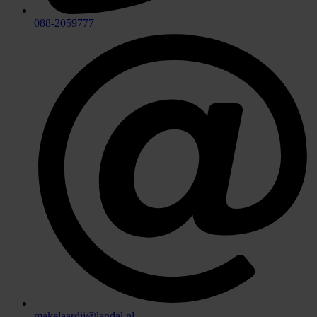
088-2059777
makelaardij@landal.nl