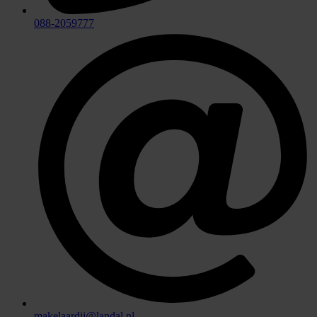
088-2059777
makelaardij@landal.nl