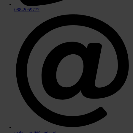
088-2059777
makelaardij@landal.nl