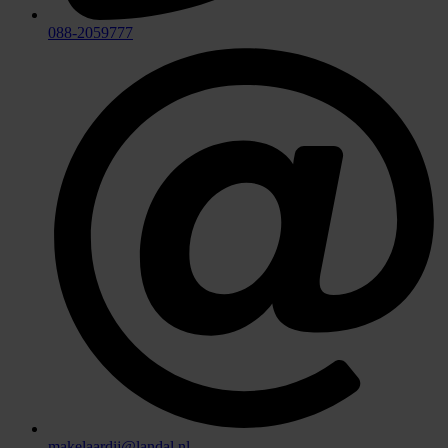
088-2059777
makelaardij@landal.nl