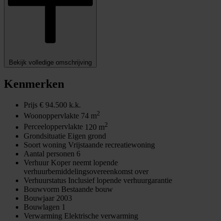
Bekijk volledige omschrijving
Kenmerken
Prijs
€ 94.500 k.k.
2
Woonoppervlakte
74 m
2
Perceeloppervlakte
120 m
Grondsituatie
Eigen grond
Soort woning
Vrijstaande recreatiewoning
Aantal personen
6
Verhuur
Koper neemt lopende
verhuurbemiddelingsovereenkomst over
Verhuurstatus
Inclusief lopende verhuurgarantie
Bouwvorm
Bestaande bouw
Bouwjaar
2003
Bouwlagen
1
Verwarming
Elektrische verwarming