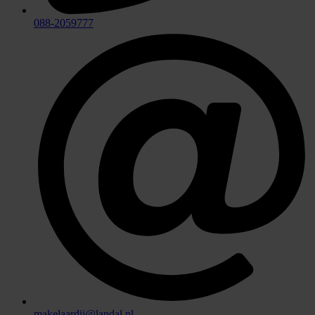
088-2059777
makelaardij@landal.nl