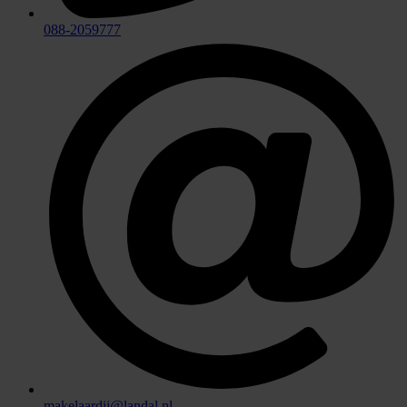
088-2059777
makelaardij@landal.nl