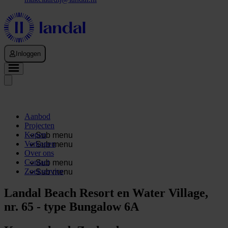
Inloggen
Aanbod
Projecten
Kopen
Sub menu
Verkopen
Sub menu
Over ons
Contact
Sub menu
Zoekservice
Sub menu
Landal Beach Resort en Water Village,
nr. 65 - type Bungalow 6A