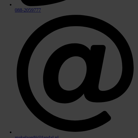
088-2059777
makelaardij@landal.nl