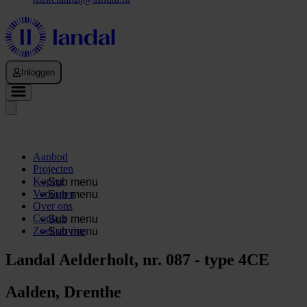
Inloggen
Aanbod
Projecten
Kopen
Sub menu
Verkopen
Sub menu
Over ons
Contact
Sub menu
Zoekservice
Sub menu
Landal Aelderholt, nr. 087 - type 4CE
Aalden, Drenthe