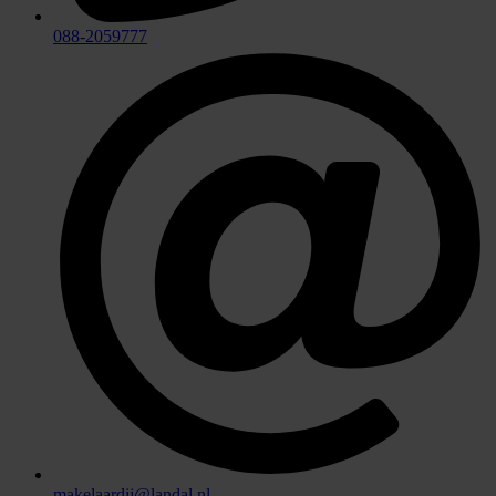
088-2059777
makelaardij@landal.nl