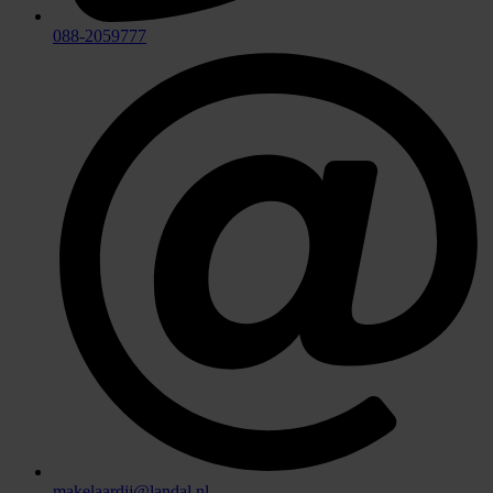
088-2059777
makelaardij@landal.nl