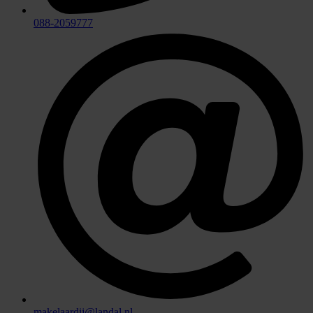
088-2059777
makelaardij@landal.nl