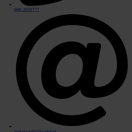
088-2059777
makelaardij@landal.nl