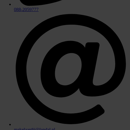
088-2059777
makelaardij@landal.nl