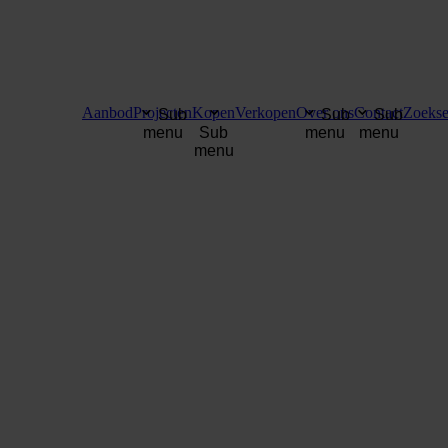
Aanbod
Projecten
Kopen
Verkopen
Over ons
Contact
Zoekse
Sub
Sub
Sub
menu
Sub
menu
menu
menu