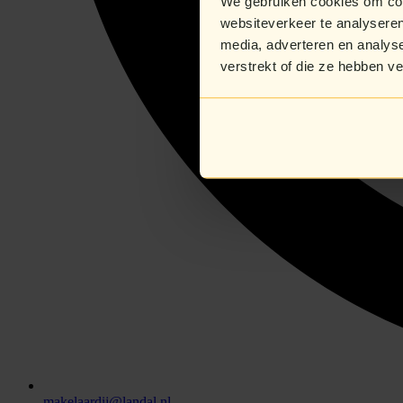
We gebruiken cookies om cont
websiteverkeer te analyseren
media, adverteren en analys
verstrekt of die ze hebben v
makelaardij@landal.nl