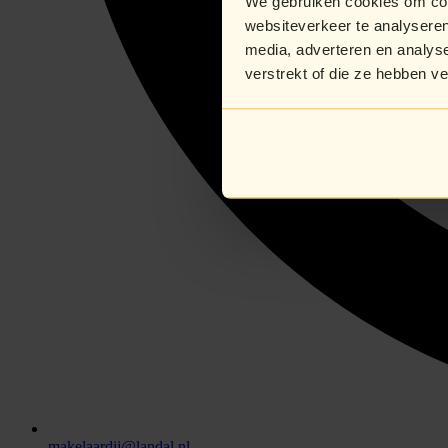
We gebruiken cookies om cont
websiteverkeer te analyseren
media, adverteren en analys
verstrekt of die ze hebben v
makelaardij@landal.nl