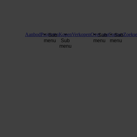
Aanbod
Projecten
Kopen
Verkopen
Over ons
Contact
Zoekse
Sub
Sub
Sub
menu
Sub
menu
menu
menu