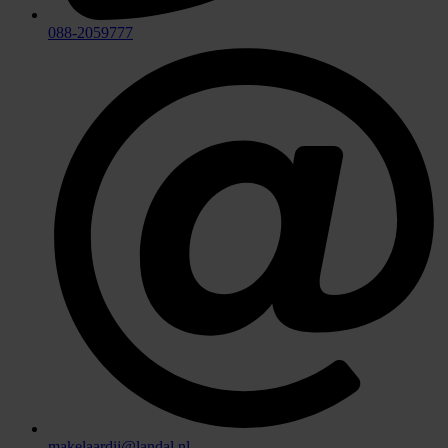
088-2059777
makelaardij@landal.nl