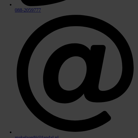
088-2059777
makelaardij@landal.nl