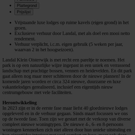
Plattegrond
Prijslijst
Vrijstaande luxe lodges op ruime kavels (eigen grond) in het
groen.
Exclusieve verhuur door Landal, met als doel een mooi netto
rendement.
Verhuur verplicht, i.c.m. eigen gebruik (5 weken per jaar,
waarvan 2 in het hoogseizoen).
Landal Klein Oisterwijk is met recht een pareltje te noemen. Het
park is op een natuurlijke wijze ingepast in een uniek en verrassend
landschap met prachtige bossen, vennen en heidevelden. En dit park
gaat alleen nog maar meer schitteren door de nieuwe plannen! In de
komende jaren worden er circa 324 nieuwe, duurzame en luxe
vakantielodges gerealiseerd, inclusief een eigentijds nieuw
centrumgebouw met vele faciliteiten.
Herontwikkeling
In 2023 zijn er in de eerste fase maar liefst 40 gloednieuwe lodges
opgeleverd en in de verhuur gegaan. Sinds maart focussen we ons
op de tweede fase. Toen zijn we gestart met de verkoop van diverse
compleet nieuwe woningtypen. De nieuwe 4-, 6- en 8-persoons
woningen kenmerken zich niet alleen door hun unieke uitstraling en