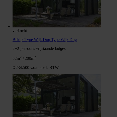
verkocht
Bekijk Type Wijk Dog
Type Wijk Dog
2+2-persoons vrijstaande lodges
2
2
52m
/ 200m
€ 234.500 v.o.n. excl. BTW