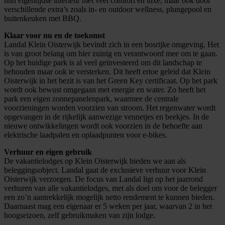
hun eigentijdse interieur met veel comfort en luxe, maar ook door
verschillende extra’s zoals in- en outdoor wellness, plungepool en
buitenkeuken met BBQ.
Klaar voor nu en de toekomst
Landal Klein Oisterwijk bevindt zich in een bosrijke omgeving. Het
is van groot belang om hier zuinig en verantwoord mee om te gaan.
Op het huidige park is al veel geïnvesteerd om dit landschap te
behouden maar ook te versterken. Dit heeft ertoe geleid dat Klein
Oisterwijk in het bezit is van het Green Key certificaat. Op het park
wordt ook bewust omgegaan met energie en water. Zo heeft het
park een eigen zonnepanelenpark, waarmee de centrale
voorzieningen worden voorzien van stroom. Het regenwater wordt
opgevangen in de rijkelijk aanwezige vennetjes en beekjes. In de
nieuwe ontwikkelingen wordt ook voorzien in de behoefte aan
elektrische laadpalen en oplaadpunten voor e-bikes.
Verhuur en eigen gebruik
De vakantielodges op Klein Oisterwijk bieden we aan als
beleggingsobject. Landal gaat de exclusieve verhuur voor Klein
Oisterwijk verzorgen. De focus van Landal ligt op het jaarrond
verhuren van alle vakantielodges, met als doel om voor de belegger
een zo’n aantrekkelijk mogelijk netto rendement te kunnen bieden.
Daarnaast mag een eigenaar er 5 weken per jaar, waarvan 2 in het
hoogseizoen, zelf gebruikmaken van zijn lodge.