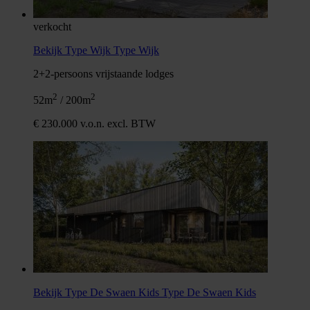
verkocht
Bekijk Type Wijk
Type Wijk
2+2-persoons vrijstaande lodges
2
2
52m
/ 200m
€ 230.000 v.o.n. excl. BTW
Bekijk Type De Swaen Kids
Type De Swaen Kids