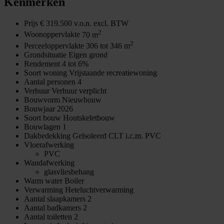
Kenmerken
Prijs
€ 319.500 v.o.n. excl. BTW
2
Woonoppervlakte
70 m
2
Perceeloppervlakte
306 tot 346 m
Grondsituatie
Eigen grond
Rendement
4 tot 6%
Soort woning
Vrijstaande recreatiewoning
Aantal personen
4
Verhuur
Verhuur verplicht
Bouwvorm
Nieuwbouw
Bouwjaar
2026
Soort bouw
Houtskeletbouw
Bouwlagen
1
Dakbedekking
Geïsoleerd CLT i.c.m. PVC
Vloerafwerking
PVC
Wandafwerking
glasvliesbehang
Warm water
Boiler
Verwarming
Heteluchtverwarming
Aantal slaapkamers
2
Aantal badkamers
2
Aantal toiletten
2