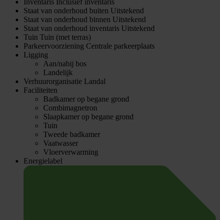
Inventaris
Inclusief inventaris
Staat van onderhoud buiten
Uitstekend
Staat van onderhoud binnen
Uitstekend
Staat van onderhoud inventaris
Uitstekend
Tuin
Tuin (met terras)
Parkeervoorziening
Centrale parkeerplaats
Ligging
Aan/nabij bos
Landelijk
Verhuurorganisatie
Landal
Faciliteiten
Badkamer op begane grond
Combimagnetron
Slaapkamer op begane grond
Tuin
Tweede badkamer
Vaatwasser
Vloerverwarming
Energielabel