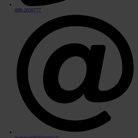
088-2059777
makelaardij@landal.nl