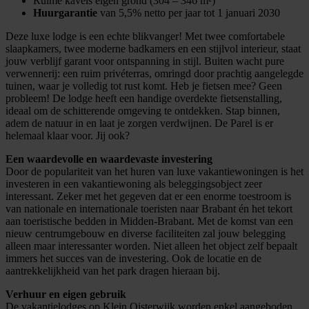
Ruime kavels eigen grond (304 – 346 m²)
Huurgarantie
van 5,5% netto per jaar tot 1 januari 2030
Deze luxe lodge is een echte blikvanger! Met twee comfortabele
slaapkamers, twee moderne badkamers en een stijlvol interieur, staat
jouw verblijf garant voor ontspanning in stijl. Buiten wacht pure
verwennerij: een ruim privéterras, omringd door prachtig aangelegde
tuinen, waar je volledig tot rust komt. Heb je fietsen mee? Geen
probleem! De lodge heeft een handige overdekte fietsenstalling,
ideaal om de schitterende omgeving te ontdekken. Stap binnen,
adem de natuur in en laat je zorgen verdwijnen. De Parel is er
helemaal klaar voor. Jij ook?
Een waardevolle en waardevaste investering
Door de populariteit van het huren van luxe vakantiewoningen is het
investeren in een vakantiewoning als beleggingsobject zeer
interessant. Zeker met het gegeven dat er een enorme toestroom is
van nationale en internationale toeristen naar Brabant én het tekort
aan toeristische bedden in Midden-Brabant. Met de komst van een
nieuw centrumgebouw en diverse faciliteiten zal jouw belegging
alleen maar interessanter worden. Niet alleen het object zelf bepaalt
immers het succes van de investering. Ook de locatie en de
aantrekkelijkheid van het park dragen hieraan bij.
Verhuur en eigen gebruik
De vakantielodges op Klein Oisterwijk worden enkel aangeboden