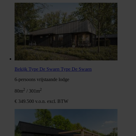
Bekijk Type De Swaen
Type De Swaen
6-persoons vrijstaande lodge
2
2
80m
/ 301m
€ 349.500 v.o.n. excl. BTW