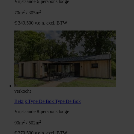
Vrijstaande 6-persoons lodge
2
2
70m
/ 305m
€ 349.500 v.o.n. excl. BTW
verkocht
Bekijk Type De Bok
Type De Bok
Vrijstaande 8-persoons lodge
2
2
90m
/ 502m
€ 379.500 v.o.n. excl. BTW