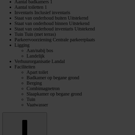
Aantal badkamers
1
Aantal toiletten
1
Inventaris
Inclusief inventaris
Staat van onderhoud buiten
Uitstekend
Staat van onderhoud binnen
Uitstekend
Staat van onderhoud inventaris
Uitstekend
Tuin
Tuin (met terras)
Parkeervoorziening
Centrale parkeerplaats
Ligging
Aan/nabij bos
Landelijk
Verhuurorganisatie
Landal
Faciliteiten
Apart toilet
Badkamer op begane grond
Berging
Combimagnetron
Slaapkamer op begane grond
Tuin
Vaatwasser