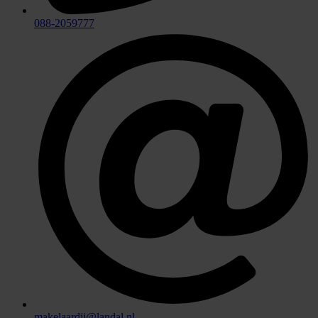
088-2059777
makelaardij@landal.nl