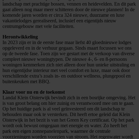
landschap met prachtige bossen, vennen en heidevelden. En dit park
gaat alleen nog maar meer schitteren door de nieuwe plannen! In de
komende jaren worden er circa 324 nieuwe, duurzame en luxe
vakantielodges gerealiseerd, inclusief een eigentijds nieuw
centrumgebouw met vele faciliteiten.
Herontwikkeling
In 2023 zijn er in de eerste fase maar liefst 40 gloednieuwe lodges
opgeleverd en in de verhuur gegaan. Sinds maart focussen we ons
op de tweede fase. Toen zijn we gestart met de verkoop van diverse
compleet nieuwe woningtypen. De nieuwe 4-, 6- en 8-persoons
woningen kenmerken zich niet alleen door hun unieke uitstraling en
hun eigentijdse interieur met veel comfort en luxe, maar ook door
verschillende extra’s zoals in- en outdoor wellness, plungepool en
buitenkeuken met BBQ.
Klaar voor nu en de toekomst
Landal Klein Oisterwijk bevindt zich in een bosrijke omgeving. Het
is van groot belang om hier zuinig en verantwoord mee om te gaan.
Op het huidige park is al veel geïnvesteerd om dit landschap te
behouden maar ook te versterken. Dit heeft ertoe geleid dat Klein
Oisterwijk in het bezit is van het Green Key certificaat. Op het park
wordt ook bewust omgegaan met energie en water. Zo heeft het
park een eigen zonnepanelenpark, waarmee de centrale
voorzieningen worden voorzien van stroom. Het regenwater wordt