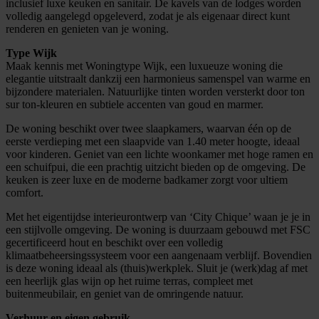
inclusief luxe keuken en sanitair. De kavels van de lodges worden
volledig aangelegd opgeleverd, zodat je als eigenaar direct kunt
renderen en genieten van je woning.
Type Wijk
Maak kennis met Woningtype Wijk, een luxueuze woning die
elegantie uitstraalt dankzij een harmonieus samenspel van warme en
bijzondere materialen. Natuurlijke tinten worden versterkt door ton
sur ton-kleuren en subtiele accenten van goud en marmer.
De woning beschikt over twee slaapkamers, waarvan één op de
eerste verdieping met een slaapvide van 1.40 meter hoogte, ideaal
voor kinderen. Geniet van een lichte woonkamer met hoge ramen en
een schuifpui, die een prachtig uitzicht bieden op de omgeving. De
keuken is zeer luxe en de moderne badkamer zorgt voor ultiem
comfort.
Met het eigentijdse interieurontwerp van ‘City Chique’ waan je je in
een stijlvolle omgeving. De woning is duurzaam gebouwd met FSC
gecertificeerd hout en beschikt over een volledig
klimaatbeheersingssysteem voor een aangenaam verblijf. Bovendien
is deze woning ideaal als (thuis)werkplek. Sluit je (werk)dag af met
een heerlijk glas wijn op het ruime terras, compleet met
buitenmeubilair, en geniet van de omringende natuur.
Verhuur en eigen gebruik