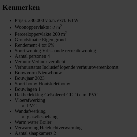
Kenmerken
Prijs
€ 230.000 v.o.n. excl. BTW
2
Woonoppervlakte
52 m
2
Perceeloppervlakte
200 m
Grondsituatie
Eigen grond
Rendement
4 tot 6%
Soort woning
Vrijstaande recreatiewoning
Aantal personen
4
Verhuur
Verhuur verplicht
Verhuurstatus
Inclusief lopende verhuurovereenkomst
Bouwvorm
Nieuwbouw
Bouwjaar
2023
Soort bouw
Houtskeletbouw
Bouwlagen
1
Dakbedekking
Geïsoleerd CLT i.c.m. PVC
Vloerafwerking
PVC
Wandafwerking
glasvliesbehang
Warm water
Boiler
Verwarming
Heteluchtverwarming
Aantal slaapkamers
2