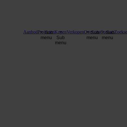
Aanbod
Projecten
Kopen
Verkopen
Over ons
Contact
Zoekse
Sub
Sub
Sub
menu
Sub
menu
menu
menu