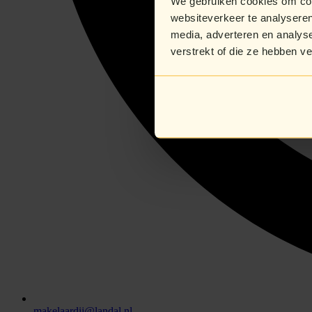
We gebruiken cookies om cont
websiteverkeer te analyseren
media, adverteren en analys
verstrekt of die ze hebben v
makelaardij@landal.nl