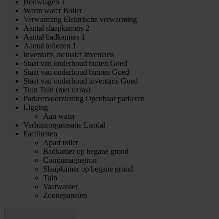
Bouwlagen
1
Warm water
Boiler
Verwarming
Elektrische verwarming
Aantal slaapkamers
2
Aantal badkamers
1
Aantal toiletten
1
Inventaris
Inclusief inventaris
Staat van onderhoud buiten
Goed
Staat van onderhoud binnen
Goed
Staat van onderhoud inventaris
Goed
Tuin
Tuin (met terras)
Parkeervoorziening
Openbaar parkeren
Ligging
Aan water
Verhuurorganisatie
Landal
Faciliteiten
Apart toilet
Badkamer op begane grond
Combimagnetron
Slaapkamer op begane grond
Tuin
Vaatwasser
Zonnepanelen