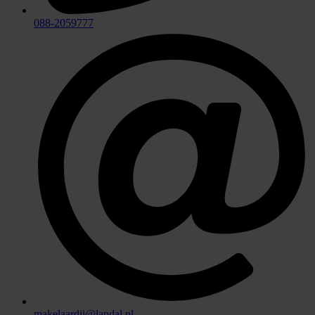
088-2059777
makelaardij@landal.nl