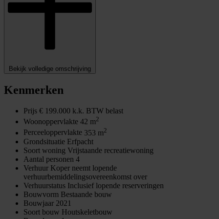
Bekijk volledige omschrijving
Kenmerken
Prijs
€ 199.000 k.k. BTW belast
2
Woonoppervlakte
42 m
2
Perceeloppervlakte
353 m
Grondsituatie
Erfpacht
Soort woning
Vrijstaande recreatiewoning
Aantal personen
4
Verhuur
Koper neemt lopende
verhuurbemiddelingsovereenkomst over
Verhuurstatus
Inclusief lopende reserveringen
Bouwvorm
Bestaande bouw
Bouwjaar
2021
Soort bouw
Houtskeletbouw