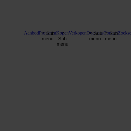
Aanbod
Projecten
Kopen
Verkopen
Over ons
Contact
Zoekse
Sub
Sub
Sub
menu
Sub
menu
menu
menu