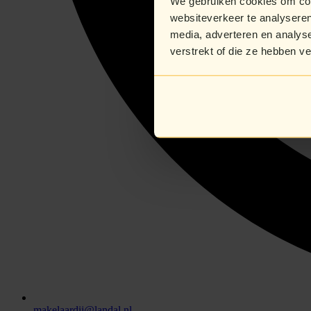
We gebruiken cookies om cont
websiteverkeer te analyseren
media, adverteren en analys
verstrekt of die ze hebben v
makelaardij@landal.nl