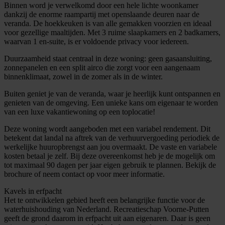
Binnen word je verwelkomd door een hele lichte woonkamer
dankzij de enorme raampartij met openslaande deuren naar de
veranda. De hoekkeuken is van alle gemakken voorzien en ideaal
voor gezellige maaltijden. Met 3 ruime slaapkamers en 2 badkamers,
waarvan 1 en-suite, is er voldoende privacy voor iedereen.
Duurzaamheid staat centraal in deze woning: geen gasaansluiting,
zonnepanelen en een split airco die zorgt voor een aangenaam
binnenklimaat, zowel in de zomer als in de winter.
Buiten geniet je van de veranda, waar je heerlijk kunt ontspannen en
genieten van de omgeving. Een unieke kans om eigenaar te worden
van een luxe vakantiewoning op een toplocatie!
Deze woning wordt aangeboden met een variabel rendement. Dit
betekent dat landal na aftrek van de verhuurvergoeding periodiek de
werkelijke huuropbrengst aan jou overmaakt. De vaste en variabele
kosten betaal je zelf. Bij deze overeenkomst heb je de mogelijk om
tot maximaal 90 dagen per jaar eigen gebruik te plannen. Bekijk de
brochure of neem contact op voor meer informatie.
Kavels in erfpacht
Het te ontwikkelen gebied heeft een belangrijke functie voor de
waterhuishouding van Nederland. Recreatieschap Voorne-Putten
geeft de grond daarom in erfpacht uit aan eigenaren. Daar is geen