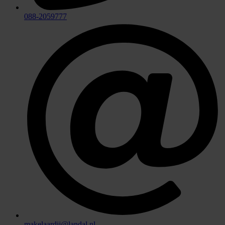
088-2059777
makelaardij@landal.nl