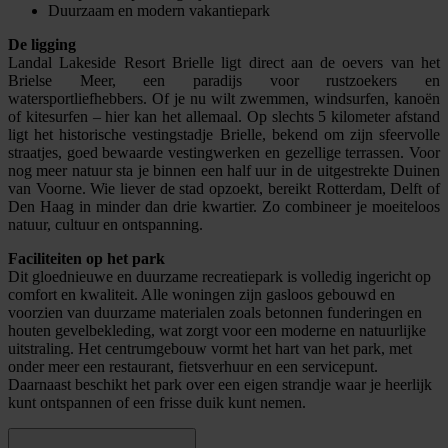
Duurzaam en modern vakantiepark
De ligging
Landal Lakeside Resort Brielle ligt direct aan de oevers van het
Brielse Meer, een paradijs voor rustzoekers en
watersportliefhebbers. Of je nu wilt zwemmen, windsurfen, kanoën
of kitesurfen – hier kan het allemaal. Op slechts 5 kilometer afstand
ligt het historische vestingstadje Brielle, bekend om zijn sfeervolle
straatjes, goed bewaarde vestingwerken en gezellige terrassen. Voor
nog meer natuur sta je binnen een half uur in de uitgestrekte Duinen
van Voorne. Wie liever de stad opzoekt, bereikt Rotterdam, Delft of
Den Haag in minder dan drie kwartier. Zo combineer je moeiteloos
natuur, cultuur en ontspanning.
Faciliteiten op het park
Dit gloednieuwe en duurzame recreatiepark is volledig ingericht op
comfort en kwaliteit. Alle woningen zijn gasloos gebouwd en
voorzien van duurzame materialen zoals betonnen funderingen en
houten gevelbekleding, wat zorgt voor een moderne en natuurlijke
uitstraling. Het centrumgebouw vormt het hart van het park, met
onder meer een restaurant, fietsverhuur en een servicepunt.
Daarnaast beschikt het park over een eigen strandje waar je heerlijk
kunt ontspannen of een frisse duik kunt nemen.