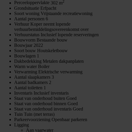
2
Perceeloppervlakte
302 m
Grondsituatie
Erfpacht
Soort woning
Vrijstaande recreatiewoning
Aantal personen
6
Verhuur
Koper neemt lopende
verhuurbemiddelingsovereenkomst over
Verhuurstatus
Inclusief lopende reserveringen
Bouwvorm
Bestaande bouw
Bouwjaar
2022
Soort bouw
Houtskeletbouw
Bouwlagen
1
Dakbedekking
Metalen dakpanplaten
Warm water
Boiler
Verwarming
Elektrische verwarming
Aantal slaapkamers
3
Aantal badkamers
2
Aantal toiletten
1
Inventaris
Inclusief inventaris
Staat van onderhoud buiten
Goed
Staat van onderhoud binnen
Goed
Staat van onderhoud inventaris
Goed
Tuin
Tuin (met terras)
Parkeervoorziening
Openbaar parkeren
Ligging
Aan vaarwater