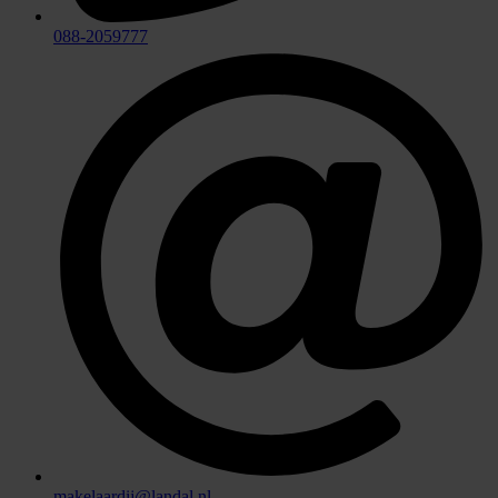
088-2059777
makelaardij@landal.nl