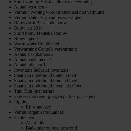
Soort woning
Vrijstaande recreatiewoning
Aantal personen
4
Verhuur
Woning wordt momenteel niet verhuurd
Verhuurstatus
Vrij van reserveringen
Bouwvorm
Bestaande bouw
Bouwjaar
2018
Soort bouw
Houtskeletbouw
Bouwlagen
1
Warm water
Combiketel
Verwarming
Centrale verwarming
Aantal slaapkamers
2
Aantal badkamers
2
Aantal toiletten
1
Inventaris
Inclusief inventaris
Staat van onderhoud buiten
Goed
Staat van onderhoud binnen
Goed
Staat van onderhoud inventaris
Goed
Tuin
Tuin (met terras)
Parkeervoorziening
Eigen parkeerplaats(en)
Ligging
Bij strand/zee
Verhuurorganisatie
Landal
Faciliteiten
Apart toilet
Badkamer op begane grond