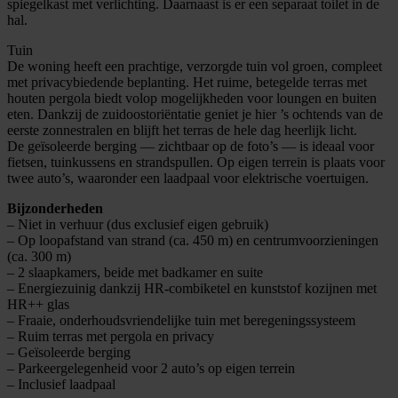
spiegelkast met verlichting. Daarnaast is er een separaat toilet in de
hal.
Tuin
De woning heeft een prachtige, verzorgde tuin vol groen, compleet
met privacybiedende beplanting. Het ruime, betegelde terras met
houten pergola biedt volop mogelijkheden voor loungen en buiten
eten. Dankzij de zuidoostoriëntatie geniet je hier ’s ochtends van de
eerste zonnestralen en blijft het terras de hele dag heerlijk licht.
De geïsoleerde berging — zichtbaar op de foto’s — is ideaal voor
fietsen, tuinkussens en strandspullen. Op eigen terrein is plaats voor
twee auto’s, waaronder een laadpaal voor elektrische voertuigen.
Bijzonderheden
– Niet in verhuur (dus exclusief eigen gebruik)
– Op loopafstand van strand (ca. 450 m) en centrumvoorzieningen
(ca. 300 m)
– 2 slaapkamers, beide met badkamer en suite
– Energiezuinig dankzij HR-combiketel en kunststof kozijnen met
HR++ glas
– Fraaie, onderhoudsvriendelijke tuin met beregeningssysteem
– Ruim terras met pergola en privacy
– Geïsoleerde berging
– Parkeergelegenheid voor 2 auto’s op eigen terrein
– Inclusief laadpaal