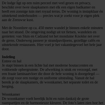
De lodge ligt op een ruim perceel met veel groen en privacy,
beschikt over twee slaapkamers met elk een eigen badkamer en
heeft een zonnige tuin met royaal terras. De woning is instapklaar én
uitstekend onderhouden — precies wat je zoekt voor je eigen plek
aan de Zeeuwse kust.
Met de Noordzee op ca. 450 meter wandel je binnen enkele minuten
naar het strand. De omgeving nodigt uit tot fietsen, wandelen en
genieten: van Sluis en Cadzand tot het mondaine Knokke net over
de grens. Onderweg passeer je strandpaviljoens, gezellige cafés en
uitstekende restaurants. Hier voel je het vakantiegevoel het hele jaar
door.
Indeling
Entree en hal
Je stapt binnen in een lichte hal met moderne houtaccenten en
voldoende opbergruimte. De afwerking is strak en verzorgd, met
een fraaie laminaatvloer die door de hele woning is doorgelegd —
dit zorgt voor een rustige en uniforme uitstraling. Vanuit de hal
bereik je de slaapkamers, de woonkamer, het separate toilet en de
berging.
Woonkamer
De woonkamer voelt heerlijk licht en ruim dankzij de grote
raampartijen en de harmonieuze kleuren. De foto’s laten zien hoe het