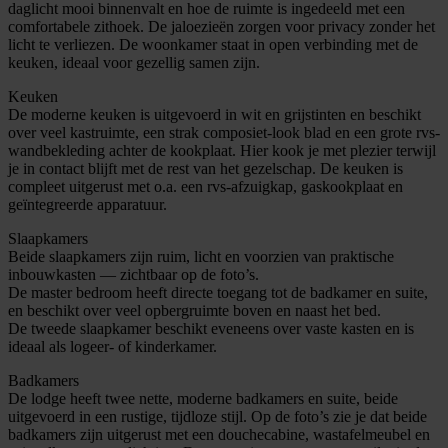
daglicht mooi binnenvalt en hoe de ruimte is ingedeeld met een
comfortabele zithoek. De jaloezieën zorgen voor privacy zonder het
licht te verliezen. De woonkamer staat in open verbinding met de
keuken, ideaal voor gezellig samen zijn.
Keuken
De moderne keuken is uitgevoerd in wit en grijstinten en beschikt
over veel kastruimte, een strak composiet-look blad en een grote rvs-
wandbekleding achter de kookplaat. Hier kook je met plezier terwijl
je in contact blijft met de rest van het gezelschap. De keuken is
compleet uitgerust met o.a. een rvs-afzuigkap, gaskookplaat en
geïntegreerde apparatuur.
Slaapkamers
Beide slaapkamers zijn ruim, licht en voorzien van praktische
inbouwkasten — zichtbaar op de foto’s.
De master bedroom heeft directe toegang tot de badkamer en suite,
en beschikt over veel opbergruimte boven en naast het bed.
De tweede slaapkamer beschikt eveneens over vaste kasten en is
ideaal als logeer- of kinderkamer.
Badkamers
De lodge heeft twee nette, moderne badkamers en suite, beide
uitgevoerd in een rustige, tijdloze stijl. Op de foto’s zie je dat beide
badkamers zijn uitgerust met een douchecabine, wastafelmeubel en