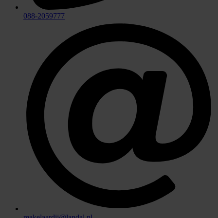
088-2059777
makelaardij@landal.nl