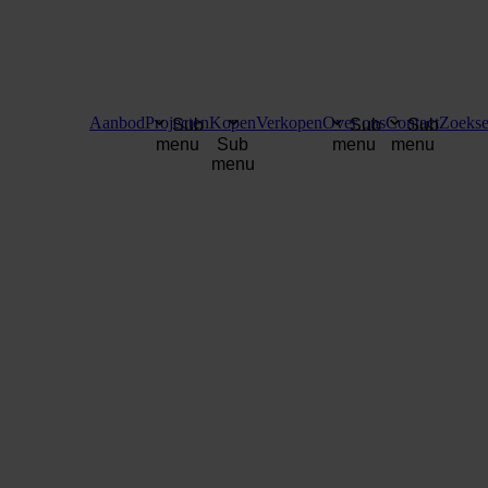
Aanbod
Projecten
Kopen
Verkopen
Over ons
Contact
Zoekse
Sub
Sub
Sub
menu
Sub
menu
menu
menu