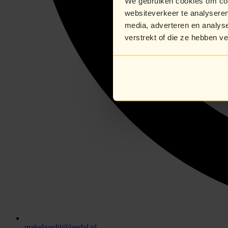
We gebruiken cookies om cont
websiteverkeer te analyseren
media, adverteren en analys
verstrekt of die ze hebben v
makelaardij@landal.nl