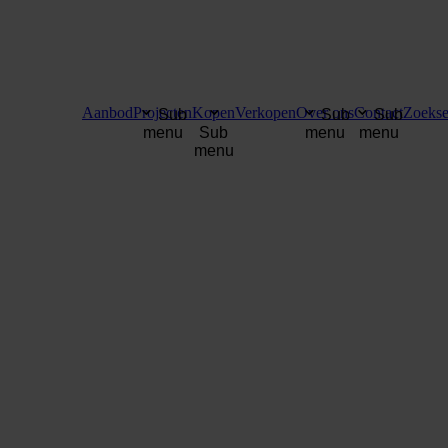
Aanbod
Projecten
Kopen
Verkopen
Over ons
Contact
Zoekse
Sub
Sub
Sub
menu
Sub
menu
menu
menu