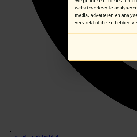
We gebruiken cookies om cont
websiteverkeer te analyseren
media, adverteren en analys
verstrekt of die ze hebben v
makelaardij@landal.nl