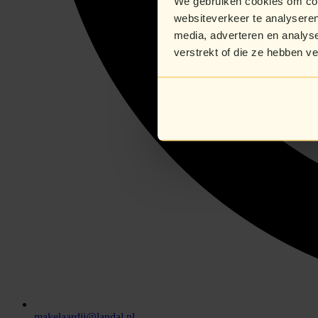
We gebruiken cookies om cont
websiteverkeer te analyseren
media, adverteren en analys
verstrekt of die ze hebben v
makelaardij@landal.nl