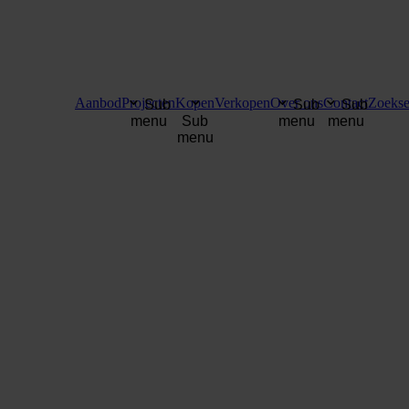
Aanbod
Projecten
Kopen
Verkopen
Over ons
Contact
Zoekse
Sub
Sub
Sub
menu
Sub
menu
menu
menu