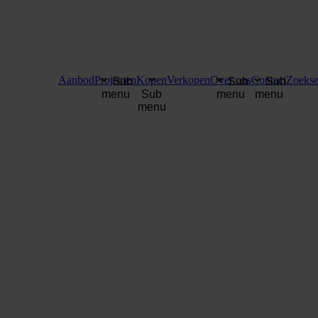
Aanbod
Projecten
Kopen
Verkopen
Over ons
Contact
Zoekse
Sub
Sub
Sub
menu
Sub
menu
menu
menu