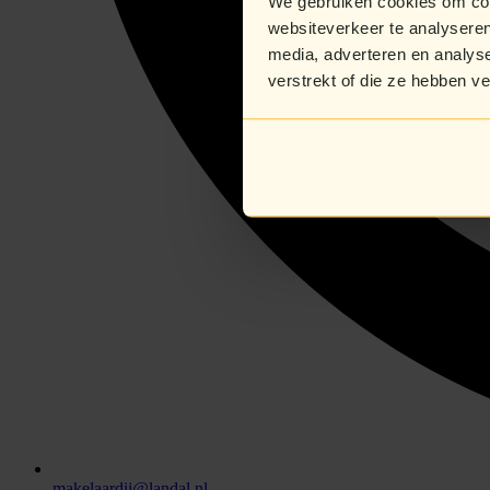
We gebruiken cookies om cont
websiteverkeer te analyseren
media, adverteren en analys
verstrekt of die ze hebben v
makelaardij@landal.nl