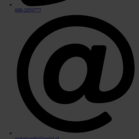
088-2059777
makelaardij@landal.nl