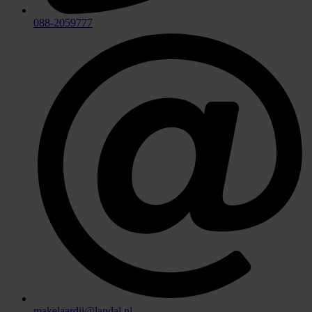
088-2059777
makelaardij@landal.nl