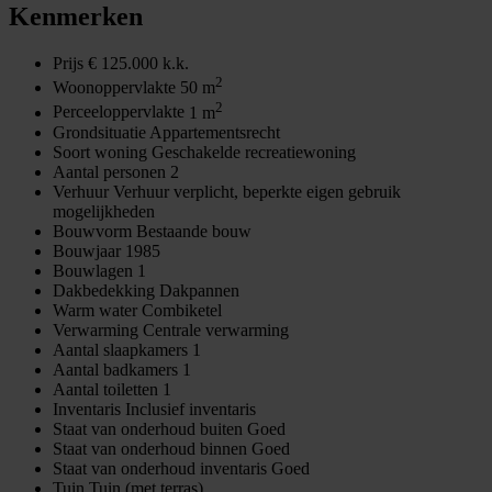
Kenmerken
Prijs
€ 125.000 k.k.
2
Woonoppervlakte
50 m
2
Perceeloppervlakte
1 m
Grondsituatie
Appartementsrecht
Soort woning
Geschakelde recreatiewoning
Aantal personen
2
Verhuur
Verhuur verplicht, beperkte eigen gebruik
mogelijkheden
Bouwvorm
Bestaande bouw
Bouwjaar
1985
Bouwlagen
1
Dakbedekking
Dakpannen
Warm water
Combiketel
Verwarming
Centrale verwarming
Aantal slaapkamers
1
Aantal badkamers
1
Aantal toiletten
1
Inventaris
Inclusief inventaris
Staat van onderhoud buiten
Goed
Staat van onderhoud binnen
Goed
Staat van onderhoud inventaris
Goed
Tuin
Tuin (met terras)