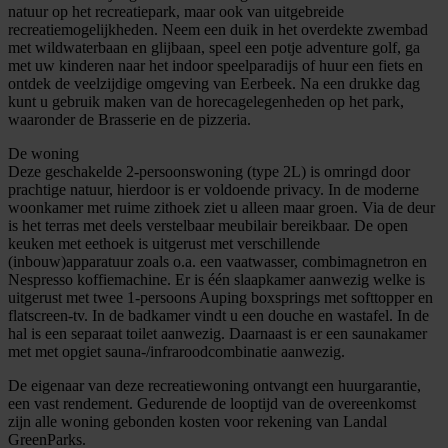
natuur op het recreatiepark, maar ook van uitgebreide
recreatiemogelijkheden. Neem een duik in het overdekte zwembad
met wildwaterbaan en glijbaan, speel een potje adventure golf, ga
met uw kinderen naar het indoor speelparadijs of huur een fiets en
ontdek de veelzijdige omgeving van Eerbeek. Na een drukke dag
kunt u gebruik maken van de horecagelegenheden op het park,
waaronder de Brasserie en de pizzeria.
De woning
Deze geschakelde 2-persoonswoning (type 2L) is omringd door
prachtige natuur, hierdoor is er voldoende privacy. In de moderne
woonkamer met ruime zithoek ziet u alleen maar groen. Via de deur
is het terras met deels verstelbaar meubilair bereikbaar. De open
keuken met eethoek is uitgerust met verschillende
(inbouw)apparatuur zoals o.a. een vaatwasser, combimagnetron en
Nespresso koffiemachine. Er is één slaapkamer aanwezig welke is
uitgerust met twee 1-persoons Auping boxsprings met softtopper en
flatscreen-tv. In de badkamer vindt u een douche en wastafel. In de
hal is een separaat toilet aanwezig. Daarnaast is er een saunakamer
met met opgiet sauna-/infraroodcombinatie aanwezig.
De eigenaar van deze recreatiewoning ontvangt een huurgarantie,
een vast rendement. Gedurende de looptijd van de overeenkomst
zijn alle woning gebonden kosten voor rekening van Landal
GreenParks.