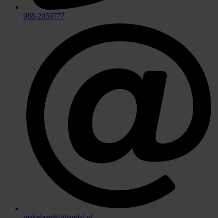
088-2059777
makelaardij@landal.nl