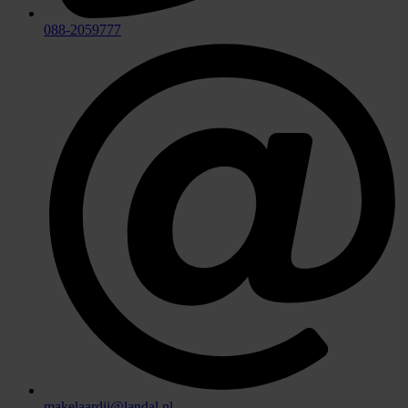
088-2059777
makelaardij@landal.nl