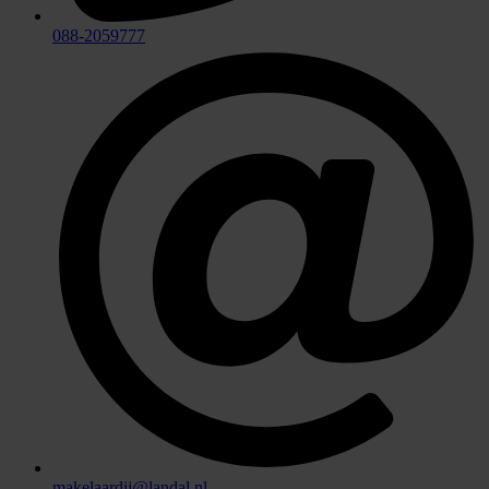
088-2059777
makelaardij@landal.nl