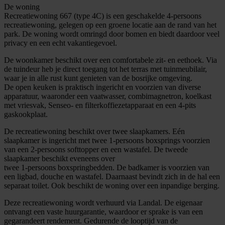
De woning
Recreatiewoning 667 (type 4C) is een geschakelde 4-persoons
recreatiewoning, gelegen op een groene locatie aan de rand van het
park. De woning wordt omringd door bomen en biedt daardoor veel
privacy en een echt vakantiegevoel.
De woonkamer beschikt over een comfortabele zit- en eethoek. Via
de tuindeur heb je direct toegang tot het terras met tuinmeubilair,
waar je in alle rust kunt genieten van de bosrijke omgeving.
De open keuken is praktisch ingericht en voorzien van diverse
apparatuur, waaronder een vaatwasser, combimagnetron, koelkast
met vriesvak, Senseo- en filterkoffiezetapparaat en een 4-pits
gaskookplaat.
De recreatiewoning beschikt over twee slaapkamers. Eén
slaapkamer is ingericht met twee 1-persoons boxsprings voorzien
van een 2-persoons softtopper en een wastafel. De tweede
slaapkamer beschikt eveneens over
twee 1-persoons boxspringbedden. De badkamer is voorzien van
een ligbad, douche en wastafel. Daarnaast bevindt zich in de hal een
separaat toilet. Ook beschikt de woning over een inpandige berging.
Deze recreatiewoning wordt verhuurd via Landal. De eigenaar
ontvangt een vaste huurgarantie, waardoor er sprake is van een
gegarandeert rendement. Gedurende de looptijd van de