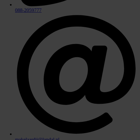
088-2059777
makelaardij@landal.nl