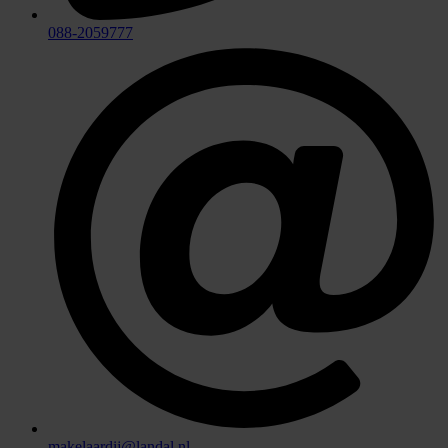
088-2059777
makelaardij@landal.nl