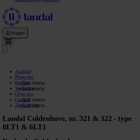
Inloggen
Aanbod
Projecten
Kopen
Sub menu
Verkopen
Sub menu
Over ons
Contact
Sub menu
Zoekservice
Sub menu
Landal Coldenhove, nr. 321 & 322 - type
8LT1 & 6LT1