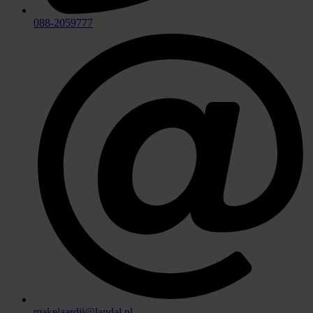
088-2059777
makelaardij@landal.nl