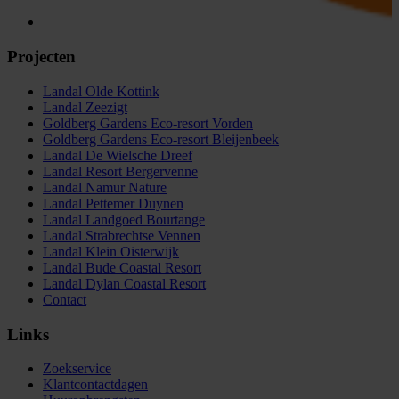
Projecten
Landal Olde Kottink
Landal Zeezigt
Goldberg Gardens Eco-resort Vorden
Goldberg Gardens Eco-resort Bleijenbeek
Landal De Wielsche Dreef
Landal Resort Bergervenne
Landal Namur Nature
Landal Pettemer Duynen
Landal Landgoed Bourtange
Landal Strabrechtse Vennen
Landal Klein Oisterwijk
Landal Bude Coastal Resort
Landal Dylan Coastal Resort
Contact
Links
Zoekservice
Klantcontactdagen