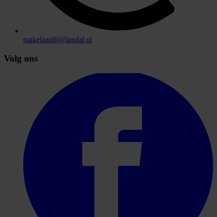
makelaardij@landal.nl
Volg ons