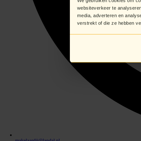
We gebruiken cookies om cont
websiteverkeer te analyseren
media, adverteren en analys
verstrekt of die ze hebben v
makelaardij@landal.nl