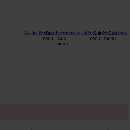
Aanbod
Projecten
Kopen
Verkopen
Over ons
Contact
Zoekse
Sub
Sub
Sub
menu
Sub
menu
menu
menu