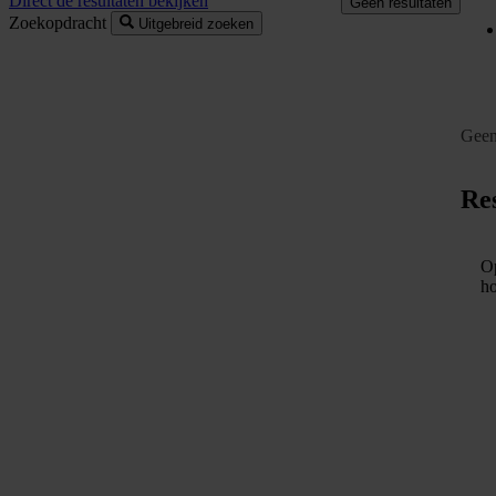
Direct de resultaten bekijken
Geen resultaten
Zoekopdracht
Uitgebreid zoeken
Geen
Res
Op
ho